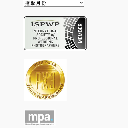
用
月
份
找
文
章