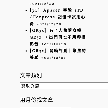
2021/12/20
[3C] Apacer 宇瞻 1TB
CFexpress 記憶卡試用心
得
2021/12/20
[GR3x] 有了人像隨身機
GR3x ，出門再也不用帶攝
影包
2021/10/28
[GR3x] 開箱評測｜聚焦的
美感
2021/10/01
文章類別
文
章
類
用月份找文章
別