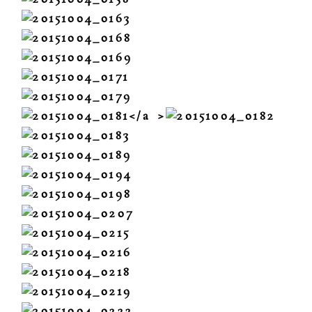
</a >