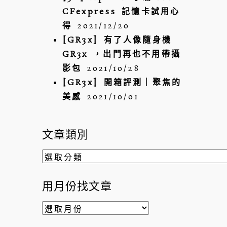
CFexpress 記憶卡試用心
得
2021/12/20
[GR3x] 有了人像隨身機
GR3x ，出門再也不用帶攝
影包
2021/10/28
[GR3x] 開箱評測｜聚焦的
美感
2021/10/01
文章類別
文
章
類
用月份找文章
別
用
月