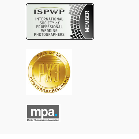
份
找
文
章