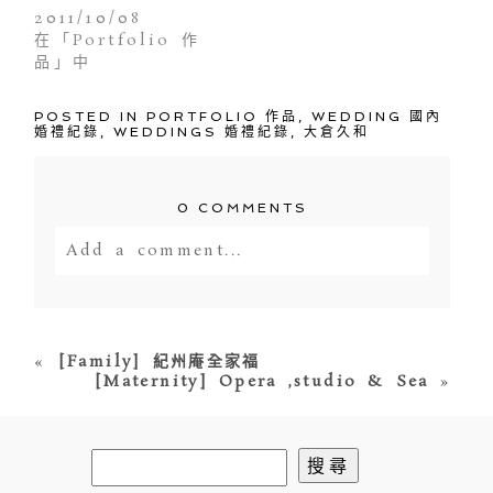
2011/10/08
在「Portfolio 作
品」中
POSTED IN
PORTFOLIO 作品
,
WEDDING 國內
婚禮紀錄
,
WEDDINGS 婚禮紀錄
,
大倉久和
0 COMMENTS
Add a comment...
Your email is
never<\/em> published
or shared. Required fields are
marked *
«
[Family] 紀州庵全家福
[Maternity] Opera ,studio & Sea
»
搜
尋