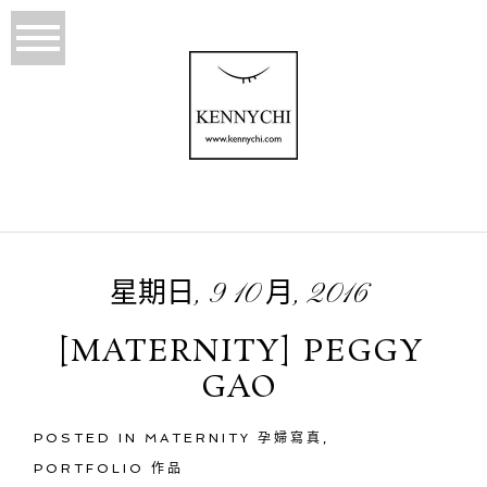
星期日, 9 10 月, 2016
[MATERNITY] PEGGY
GAO
POSTED IN
MATERNITY 孕婦寫真
,
PORTFOLIO 作品