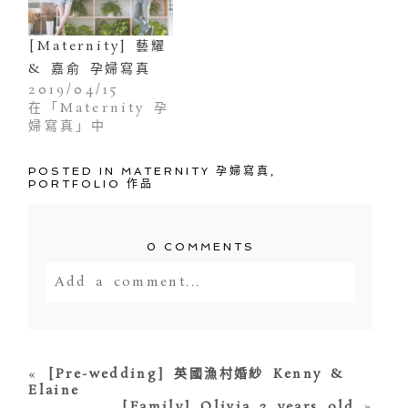
[Maternity] 藝耀
& 嘉俞 孕婦寫真
2019/04/15
在「Maternity 孕
婦寫真」中
POSTED IN
MATERNITY 孕婦寫真
,
PORTFOLIO 作品
0 COMMENTS
Add a comment...
Your email is
never<\/em> published
or shared. Required fields are
marked *
«
[Pre-wedding] 英國漁村婚紗 Kenny &
Elaine
[Family] Olivia 3 years old
»