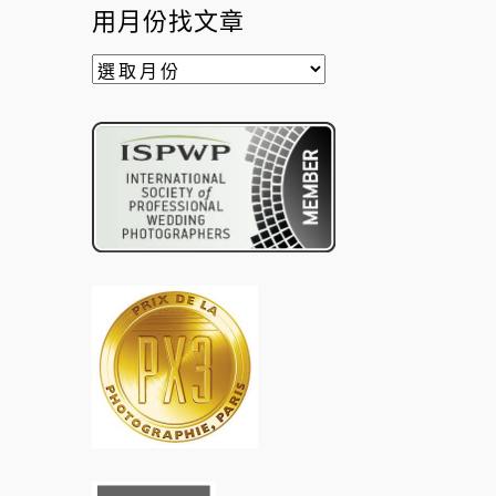
類
用月份找文章
別
用
月
份
找
文
章