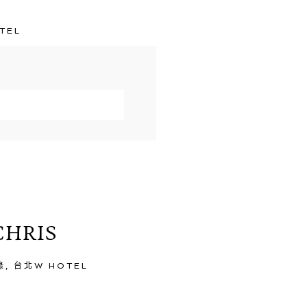
TEL
arked *
CHRIS
錄
,
台北W HOTEL