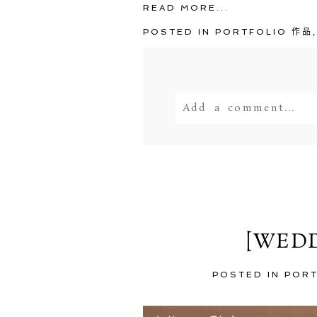
READ MORE...
POSTED IN
PORTFOLIO 作品
Add a comment...
Your email is
never<
POST COMMENT
[WEDD
POSTED IN
POR