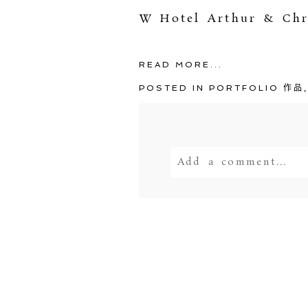
W Hotel Arthur & Chr
READ MORE...
POSTED IN
PORTFOLIO 作品
Add a comment...
Your email is
never<
POST COMMENT