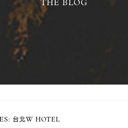
THE BLOG
ES:
台北W HOTEL