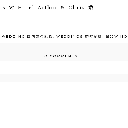
is W Hotel Arthur & Chris 婚...
,
WEDDING 國內婚禮紀錄
,
WEDDINGS 婚禮紀錄
,
台北W HO
0 COMMENTS
\/em> published or shared. Required fields are m