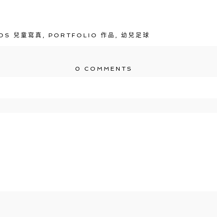
IDS 兒童寫真
,
PORTFOLIO 作品
,
幼兒足球
0 COMMENTS
\/em> published or shared. Required fields are m