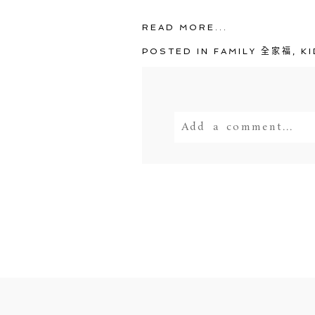
READ MORE...
POSTED IN
FAMILY 全家福
,
K
Add a comment...
Your email is
never<
POST COMMENT