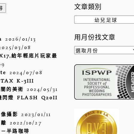
文章類別
文
章
類
用月份找文章
a
2026/01/13
別
2025/03/08
用
TAX17,給年輕底片玩家最
月
09
份
te
2024/07/08
找
AX K-3III
文
探索闇的美術
2024/05/31
章
閃燈 FLASH Q20II
人像攝影
2023/01/11
距離
2022/10/27
事－半路咖啡