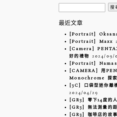
搜
尋
關
最近文章
鍵
[Portrait] Oksan
字:
[Portrait] Maxx
[Camera] PEN
好的禮物
2024/09/
[Portrait] Namas
[CAMERA] 用PENT
Monochrome 
[3C] 口袋型迷你離機
2024/04/29
[GR3] 零下14度的
[GR3] 無法測量的
[GR3] 咖啡店的故