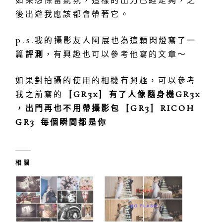
如果想保留氣氛，這樣的出力已經足夠，之
後出遊我應該都會帶著它。
p.s.我的攝影友人阿展也為這顆閃燈寫了一
篇
評測
，有興趣也可以參考他寫的文章～
如果對拍攝的使用的相機有興趣，可以參考
我之前寫的
[GR3x] 有了人像隨身機GR3x
，出門再也不用帶攝影包
[GR3] RICOH
GR3 每個瞬間都是你
相關