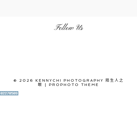
文
章
Follow Us
© 2026 KENNYCHI PHOTOGRAPHY 陌生人之
眼
|
PROPHOTO THEME