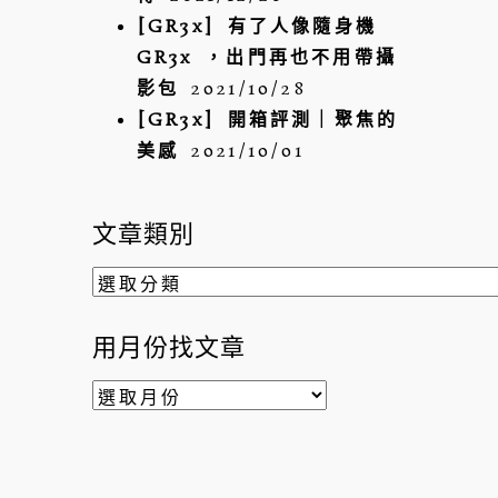
[GR3x] 有了人像隨身機
GR3x ，出門再也不用帶攝
影包
2021/10/28
[GR3x] 開箱評測｜聚焦的
美感
2021/10/01
文章類別
文
章
類
用月份找文章
別
用
月
份
找