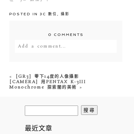
POSTED IN
3C 數位
,
攝影
0 COMMENTS
Add a comment...
Your email is
never<\/em> published
or shared. Required fields are
marked *
«
[GR3] 零下14度的人像攝影
[CAMERA] 用PENTAX K-3III
Monochrome 探索闇的美術
»
搜
尋
關
最近文章