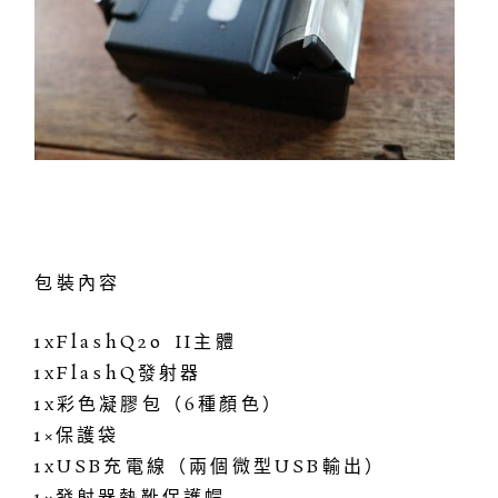
包裝內容
1xFlashQ20 II主體
1xFlashQ發射器
1x彩色凝膠包（6種顏色）
1×保護袋
1xUSB充電線（兩個微型USB輸出）