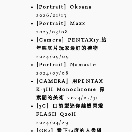
鍵
POST COMMENT
[Portrait] Oksana
字:
2026/01/13
[Portrait] Maxx
2025/03/08
[Camera] PENTAX17,給
年輕底片玩家最好的禮物
2024/09/09
[Portrait] Namaste
2024/07/08
[CAMERA] 用PENTAX
K-3III Monochrome 探
索闇的美術
2024/05/31
[3C] 口袋型迷你離機閃燈
FLASH Q20II
2024/04/29
[GR3] 零下14度的人像攝