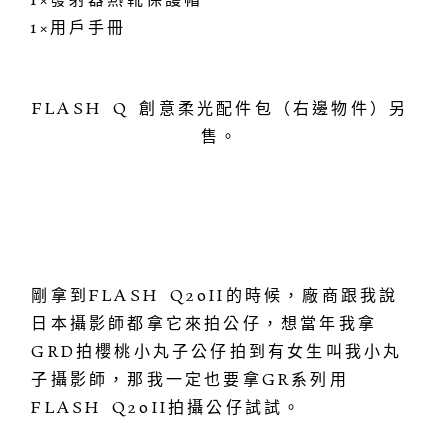
1×發射器熱靴保護帽
1×用戶手冊
FLASH Q 創意柔光配件包（右邊物件）另
售。
剛拿到FLASH Q20II的時候，廠商跟我說
日本攝影師都拿它來拍公仔，想當年我拿
GRD拍櫻桃小丸子公仔拍到有女生叫我小丸
子攝影師，那我一定也要拿GR系列用
FLASH Q20II拍攝公仔試試。