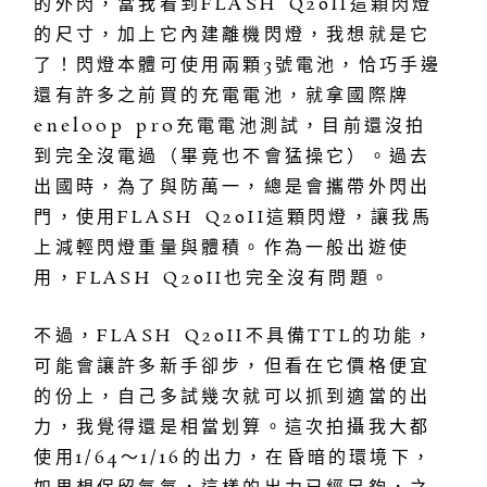
的外閃，當我看到FLASH Q20II這顆閃燈
的尺寸，加上它內建離機閃燈，我想就是它
了！閃燈本體可使用兩顆3號電池，恰巧手邊
還有許多之前買的充電電池，就拿國際牌
eneloop pro充電電池測試，目前還沒拍
到完全沒電過（畢竟也不會猛操它）。過去
出國時，為了與防萬一，總是會攜帶外閃出
門，使用FLASH Q20II這顆閃燈，讓我馬
上減輕閃燈重量與體積。作為一般出遊使
用，FLASH Q20II也完全沒有問題。
不過，FLASH Q20II不具備TTL的功能，
可能會讓許多新手卻步，但看在它價格便宜
的份上，自己多試幾次就可以抓到適當的出
力，我覺得還是相當划算。這次拍攝我大都
使用1/64～1/16的出力，在昏暗的環境下，