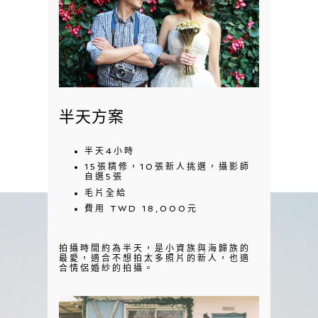
半天方案
半天4小時
15張精修，10張新人挑選，攝影師
自選5張
毛片全給
費用 TWD 18,000元
拍攝時間約為半天，是小資族與海歸族的
最愛，適合不想拍太多照片的新人，也適
合情侶婚紗的拍攝。