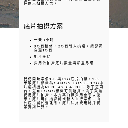
擇兩天拍攝方案。
底片拍攝方案
一天8小時
30張精修，20張新人挑選，攝影師
自選10張
毛片全給
費用依拍攝底片數量與類型另議
我們同時準備135與120底片拍攝，135
單眼底片相機為CANON EOS3，120中
片幅相機為PENTAX 645NII，除了這兩
台，還有LOMO相機可供選擇。為了鼓勵
使用底片拍攝，本方案拍攝費用會予以優
惠，底片可由攝影師或新人自行準備，由
於底片屬於消耗品，底片沖掃費用將採實
報實銷計算。