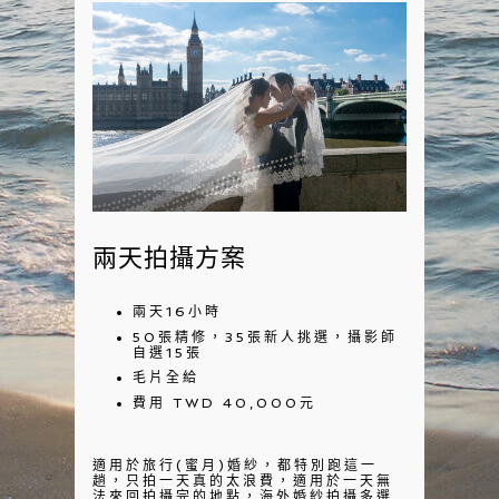
兩天拍攝方案
兩天16小時
50張精修，35張新人挑選，攝影師
自選15張
毛片全給
費用 TWD 40,000元
適用於旅行(蜜月)婚紗，都特別跑這一
趟，只拍一天真的太浪費，適用於一天無
法來回拍攝完的地點，海外婚紗拍攝多選